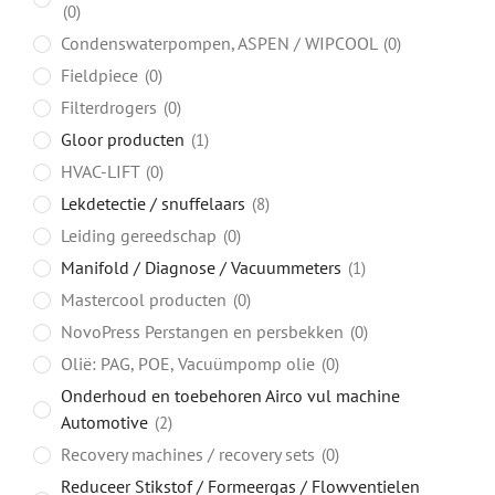
0
Condenswaterpompen, ASPEN / WIPCOOL
0
Fieldpiece
0
Filterdrogers
0
Gloor producten
1
HVAC-LIFT
0
Lekdetectie / snuffelaars
8
Leiding gereedschap
0
Manifold / Diagnose / Vacuummeters
1
Mastercool producten
0
NovoPress Perstangen en persbekken
0
Olië: PAG, POE, Vacuümpomp olie
0
Onderhoud en toebehoren Airco vul machine
Automotive
2
Recovery machines / recovery sets
0
Reduceer Stikstof / Formeergas / Flowventielen