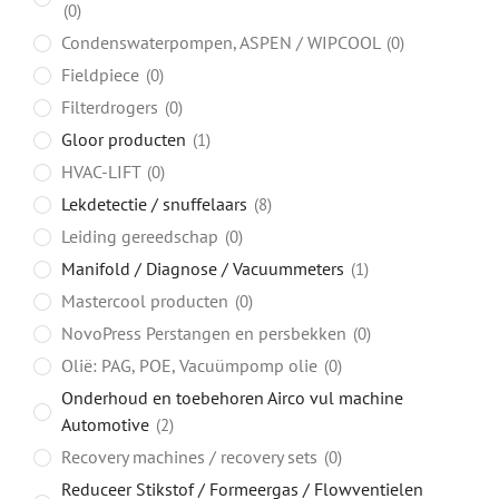
0
Condenswaterpompen, ASPEN / WIPCOOL
0
Fieldpiece
0
Filterdrogers
0
Gloor producten
1
HVAC-LIFT
0
Lekdetectie / snuffelaars
8
Leiding gereedschap
0
Manifold / Diagnose / Vacuummeters
1
Mastercool producten
0
NovoPress Perstangen en persbekken
0
Olië: PAG, POE, Vacuümpomp olie
0
Onderhoud en toebehoren Airco vul machine
Automotive
2
Recovery machines / recovery sets
0
Reduceer Stikstof / Formeergas / Flowventielen