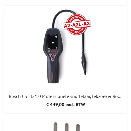
Bosch CS LD 1.0 Professionele snuffelaar, lekzoeker Bosch CSLD1.0 Bosch CSLD 1.0 BRL100 CONFORM A2L A3 SP01501838
€ 449,00 excl. BTW