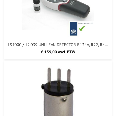
LS4000 / 12.039 UNI LEAK DETECTOR R134A, R22, R410A, R32, R1234YF, R404 ,R407 159,00
€ 159,00 excl. BTW