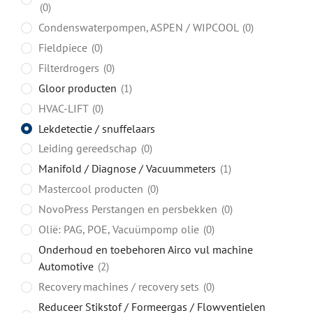
0
Condenswaterpompen, ASPEN / WIPCOOL
0
Fieldpiece
0
Filterdrogers
0
Gloor producten
1
HVAC-LIFT
0
Lekdetectie / snuffelaars
Leiding gereedschap
0
Manifold / Diagnose / Vacuummeters
1
Mastercool producten
0
NovoPress Perstangen en persbekken
0
Olië: PAG, POE, Vacuümpomp olie
0
Onderhoud en toebehoren Airco vul machine
Automotive
2
Recovery machines / recovery sets
0
Reduceer Stikstof / Formeergas / Flowventielen