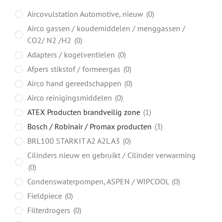
Aircovulstation Automotive, nieuw
0
Airco gassen / koudemiddelen / menggassen /
CO2/ N2 /H2
0
Adapters / kogelventielen
0
Afpers stikstof / formeergas
0
Airco hand gereedschappen
0
Airco reinigingsmiddelen
0
ATEX Producten brandveilig zone
1
Bosch / Robinair / Promax producten
3
BRL100 STARKIT A2 A2L A3
0
Cilinders nieuw en gebruikt / Cilinder verwarming
0
Condenswaterpompen, ASPEN / WIPCOOL
0
Fieldpiece
0
Filterdrogers
0