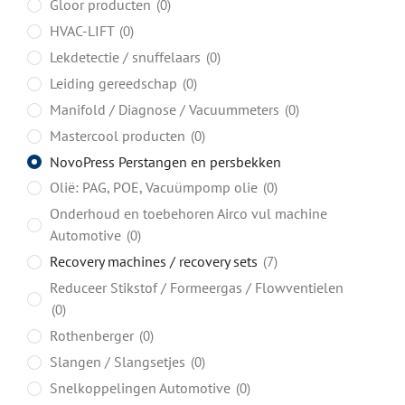
Gloor producten
0
HVAC-LIFT
0
Lekdetectie / snuffelaars
0
Leiding gereedschap
0
Manifold / Diagnose / Vacuummeters
0
Mastercool producten
0
NovoPress Perstangen en persbekken
Olië: PAG, POE, Vacuümpomp olie
0
Onderhoud en toebehoren Airco vul machine
Automotive
0
Recovery machines / recovery sets
7
Reduceer Stikstof / Formeergas / Flowventielen
0
Rothenberger
0
Slangen / Slangsetjes
0
Snelkoppelingen Automotive
0