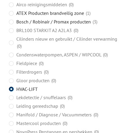
Airco reinigingsmiddelen
0
ATEX Producten brandveilig zone
1
Bosch / Robinair / Promax producten
3
BRL100 STARKIT A2 A2L A3
0
Cilinders nieuw en gebruikt / Cilinder verwarming
0
Condenswaterpompen, ASPEN / WIPCOOL
0
Fieldpiece
0
Filterdrogers
0
Gloor producten
0
HVAC-LIFT
Lekdetectie / snuffelaars
0
Leiding gereedschap
0
Manifold / Diagnose / Vacuummeters
0
Mastercool producten
0
NovoPress Perstangen en persbekken
0