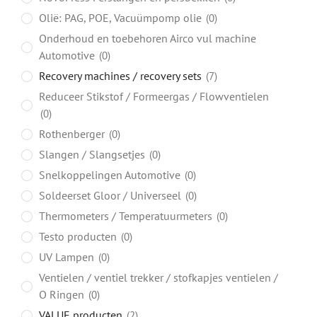
Olië: PAG, POE, Vacuümpomp olie
0
Onderhoud en toebehoren Airco vul machine
Automotive
0
Recovery machines / recovery sets
7
Reduceer Stikstof / Formeergas / Flowventielen
0
Rothenberger
0
Slangen / Slangsetjes
0
Snelkoppelingen Automotive
0
Soldeerset Gloor / Universeel
0
Thermometers / Temperatuurmeters
0
Testo producten
0
UV Lampen
0
Ventielen / ventiel trekker / stofkapjes ventielen /
O Ringen
0
VALUE producten
2