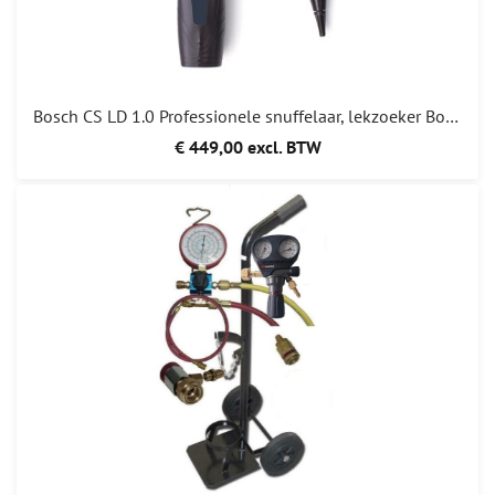
Bosch CS LD 1.0 Professionele snuffelaar, lekzoeker Bosch CSLD1.0 Bosch CSLD 1.0 BRL100 CONFORM A2L A3 SP01501838
€ 449,00 excl. BTW