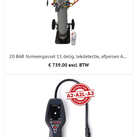
20 BAR formeergasset 11 delig, lekdetectie, afpersen Automotive compleet 739,00
€ 739,00 excl. BTW