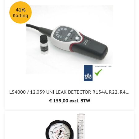
41%
Korting
LS4000 / 12.039 UNI LEAK DETECTOR R134A, R22, R410A, R32, R1234YF, R404 ,R407 159,00
€ 159,00 excl. BTW