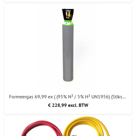
Formeergas 69,99 ex ( (95% N² / 5% H² UN1956) (Stikstof + Waterstof)
€ 228,99 excl. BTW