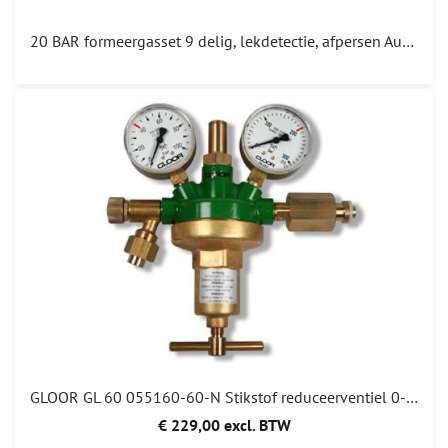
20 BAR formeergasset 9 delig, lekdetectie, afpersen Automotive (zonder cilinder en detector) 325,00
GLOOR GL 60 055160-60-N Stikstof reduceerventiel 0-60 BAR HVAC Incl Adapter!
€ 229,00 excl. BTW