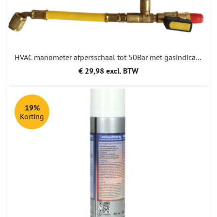
HVAC manometer afpersschaal tot 50Bar met gasindicatie tbv stikstof en formeergas
€ 29,98 excl. BTW
19%
Korting