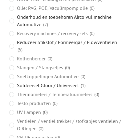
Olië: PAG, POE, Vacuümpomp olie
0
Onderhoud en toebehoren Airco vul machine
Automotive
2
Recovery machines / recovery sets
0
Reduceer Stikstof / Formeergas / Flowventielen
5
Rothenberger
0
Slangen / Slangsetjes
0
Snelkoppelingen Automotive
0
Soldeerset Gloor / Universeel
1
Thermometers / Temperatuurmeters
0
Testo producten
0
UV Lampen
0
Ventielen / ventiel trekker / stofkapjes ventielen /
O Ringen
0
VALUE producten
0