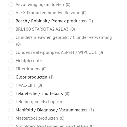
Airco reinigingsmiddelen
0
ATEX Producten brandveilig zone
0
Bosch / Robinair / Promax producten
1
BRL100 STARKIT A2 A2L A3
0
Cilinders nieuw en gebruikt / Cilinder verwarming
0
Condenswaterpompen, ASPEN / WIPCOOL
0
Fieldpiece
0
Filterdrogers
0
Gloor producten
1
HVAC-LIFT
0
Lekdetectie / snuffelaars
8
Leiding gereedschap
0
Manifold / Diagnose / Vacuummeters
1
Mastercool producten
0
NovoPress Perstangen en persbekken
0