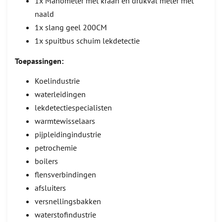
1x Manometer met kraan en drukval meter met
naald
1x slang geel 200CM
1x spuitbus schuim lekdetectie
Toepassingen:
Koelindustrie
waterleidingen
lekdetectiespecialisten
warmtewisselaars
pijpleidingindustrie
petrochemie
boilers
flensverbindingen
afsluiters
versnellingsbakken
waterstofindustrie