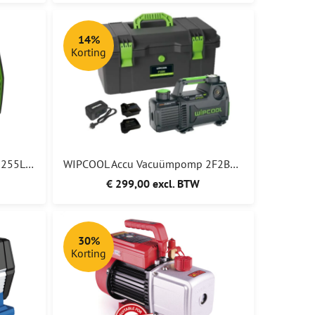
14%
Korting
WIPCOOL Vacuümpomp 2F4R 255L/min 2 traps ACTIE
WIPCOOL Accu Vacuümpomp 2F2BRK A2L (R32) 142L/min MAKITA + BOSCH + 220V ADAPTER ACTIE!!
€ 299,00 excl. BTW
30%
Korting