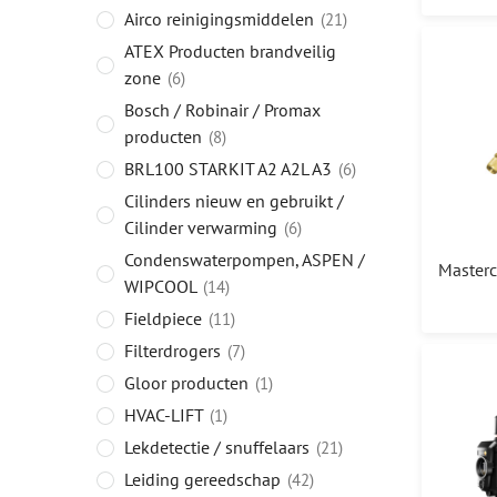
Airco reinigingsmiddelen
21
ATEX Producten brandveilig
zone
6
Bosch / Robinair / Promax
producten
8
BRL100 STARKIT A2 A2L A3
6
Cilinders nieuw en gebruikt /
Cilinder verwarming
6
Condenswaterpompen, ASPEN /
WIPCOOL
14
Fieldpiece
11
Filterdrogers
7
Gloor producten
1
HVAC-LIFT
1
Lekdetectie / snuffelaars
21
Leiding gereedschap
42