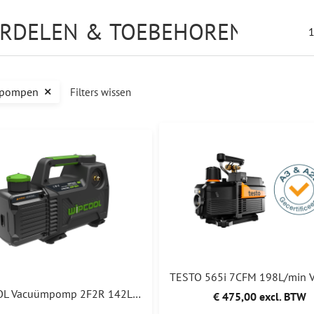
RDELEN & TOEBEHOREN, HVAC
pompen
Filters wissen
WIPCOOL Vacuümpomp 2F2R 142L/min 2 traps
€ 475,00 excl. BTW