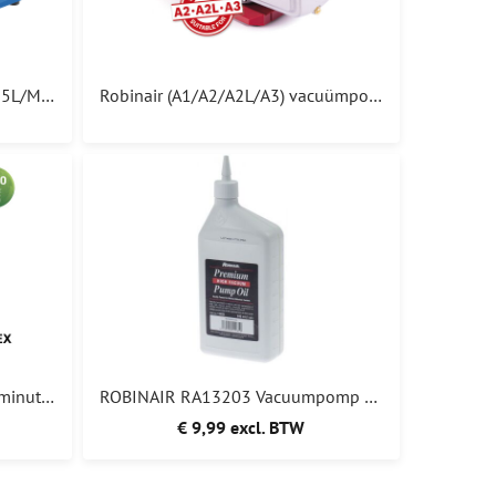
VALUE VRP-15D 5 MICRON 425L/MIN Vacuümpomp 698,00
Robinair (A1/A2/A2L/A3) vacuümpomp 2-traps 1550-A3 142L/min 339,00
VALUE VA3-P7-EX ATEX 198L minute 15 MICRON R290 R600 A2L A3
ROBINAIR RA13203 Vacuumpomp olie (0,94L) Premium High Quality
€ 9,99 excl. BTW