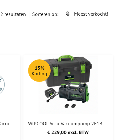
 & AUTOMOTIVE
Meest verkocht!
12
resultaten
Sorteren op:
15%
Korting
TESTO 565i 7CFM 198L/min Vacuümpomp A2L & A3 05645652
WIPCOOL Accu Vacuümpomp 2F1BRK A2L (R32) 71L/min MAKITA + BOSCH + 220V Adapter
€ 229,00 excl. BTW