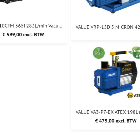
TESTO 10CFM 565i 283L/min Vacuümpomp A2l & A3 05645653
€ 599,00 excl. BTW
€ 475,00 excl. BTW