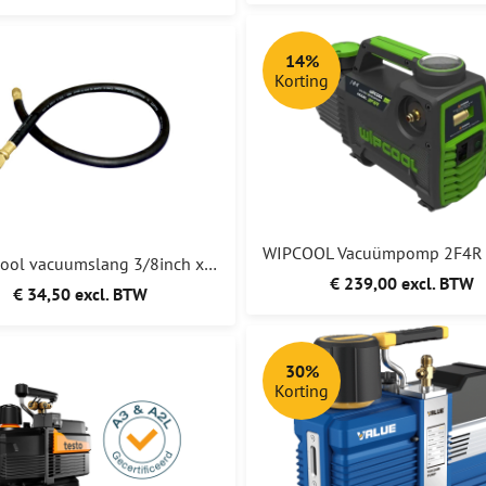
14%
Korting
Mastercool vacuumslang 3/8inch x 3/8inch 150CM
€ 239,00 excl. BTW
€ 34,50 excl. BTW
30%
Korting