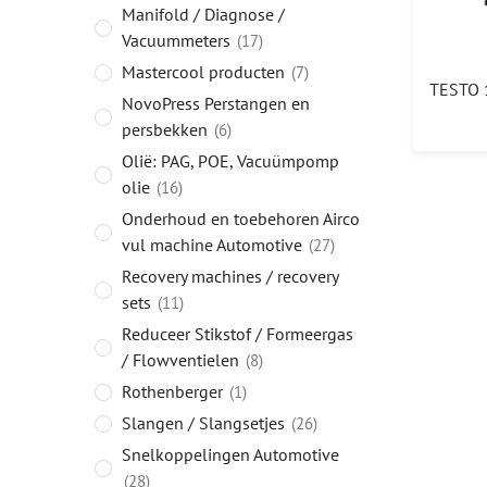
Manifold / Diagnose /
Vacuummeters
17
Mastercool producten
7
NovoPress Perstangen en
persbekken
6
Olië: PAG, POE, Vacuümpomp
olie
16
Onderhoud en toebehoren Airco
vul machine Automotive
27
Recovery machines / recovery
sets
11
Reduceer Stikstof / Formeergas
/ Flowventielen
8
Rothenberger
1
Slangen / Slangsetjes
26
Snelkoppelingen Automotive
28