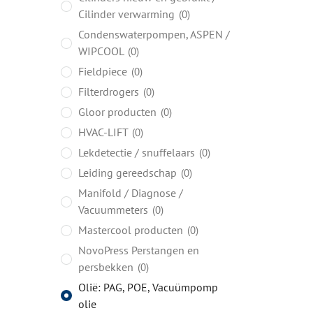
Cilinder verwarming
0
Condenswaterpompen, ASPEN /
WIPCOOL
0
Fieldpiece
0
Filterdrogers
0
Gloor producten
0
HVAC-LIFT
0
Lekdetectie / snuffelaars
0
Leiding gereedschap
0
Manifold / Diagnose /
Vacuummeters
0
Mastercool producten
0
NovoPress Perstangen en
persbekken
0
Olië: PAG, POE, Vacuümpomp
olie