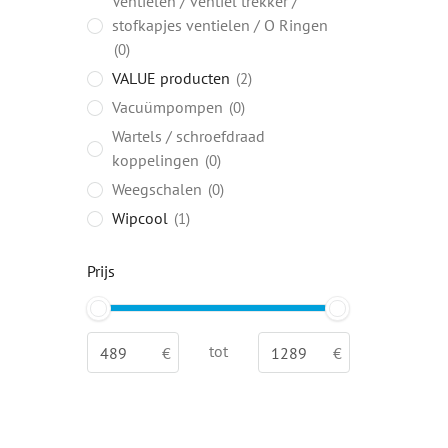
Ventielen / ventiel trekker /
stofkapjes ventielen / O Ringen
0
VALUE producten
2
Vacuümpompen
0
Wartels / schroefdraad
koppelingen
0
Weegschalen
0
Wipcool
1
Prijs
tot