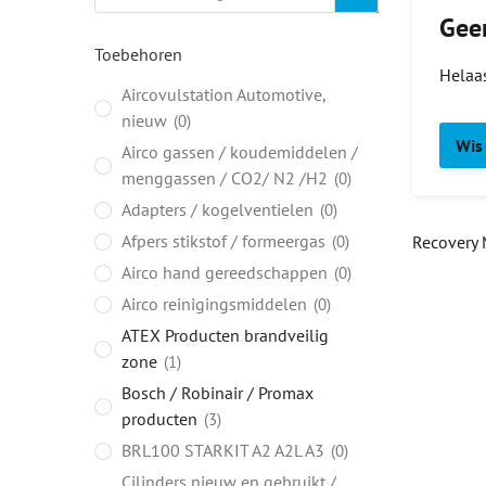
Geen
Toebehoren
Helaas
Aircovulstation Automotive,
nieuw
0
Wis 
Airco gassen / koudemiddelen /
menggassen / CO2/ N2 /H2
0
Adapters / kogelventielen
0
Afpers stikstof / formeergas
0
Recovery 
Airco hand gereedschappen
0
Airco reinigingsmiddelen
0
ATEX Producten brandveilig
zone
1
Bosch / Robinair / Promax
producten
3
BRL100 STARKIT A2 A2L A3
0
Cilinders nieuw en gebruikt /