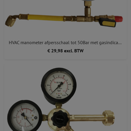
HVAC manometer afpersschaal tot 50Bar met gasindicatie tbv stikstof en formeergas
€ 29,98 excl. BTW