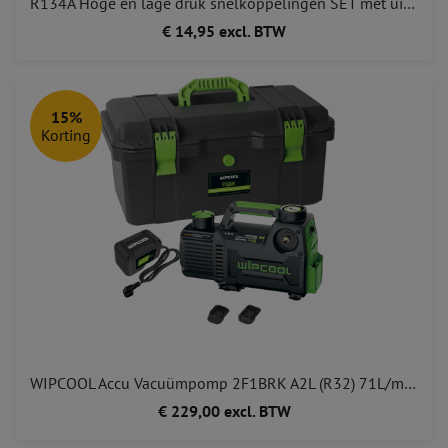
R134A Hoge en lage druk snelkoppelingen SET met uitwendig schroefdraad, ASIA Modellen
€ 14,95 excl. BTW
15%
Korting
WIPCOOL Accu Vacuümpomp 2F1BRK A2L (R32) 71L/min MAKITA + BOSCH + 220V Adapter
€ 229,00 excl. BTW