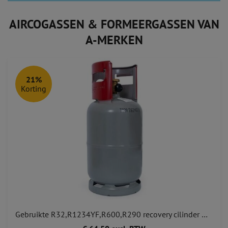
AIRCOGASSEN & FORMEERGASSEN VAN
A-MERKEN
21%
Korting
Gebruikte R32,R1234YF,R600,R290 recovery cilinder met 1 kraan voor A2L A2 met EU keurmerk