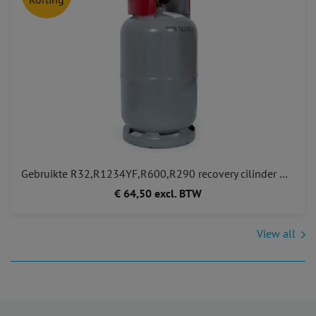
Gebruikte R32,R1234YF,R600,R290 recovery cilinder met 1 kraan voor A2L A2 met EU keurmerk
€ 64,50 excl. BTW
View all