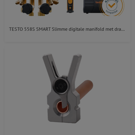
TESTO 558S SMART Slimme digitale manifold met draadloze vacuüm- en tang-temperatuurvoelers A2L A3 0564 5583