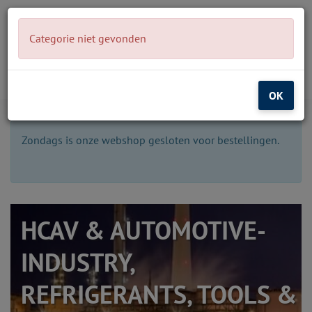
Open
Categorie niet gevonden
menu
OK
Zondags is onze webshop gesloten voor bestellingen.
HCAV & AUTOMOTIVE-
O
INDUSTRY,
REFRIGERANTS, TOOLS &