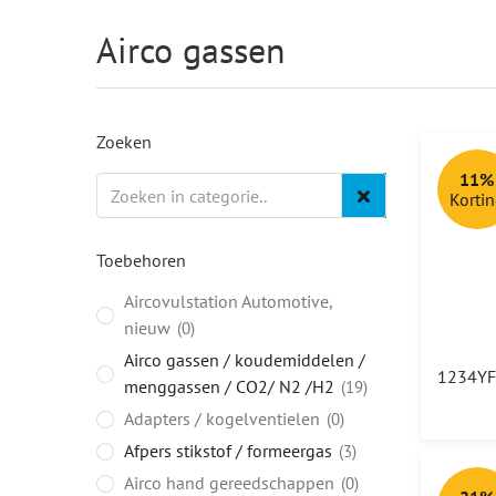
Airco gassen
Zoeken
11%
Korti
Toebehoren
Aircovulstation Automotive,
nieuw
0
Airco gassen / koudemiddelen /
menggassen / CO2/ N2 /H2
19
Adapters / kogelventielen
0
Afpers stikstof / formeergas
3
Airco hand gereedschappen
0