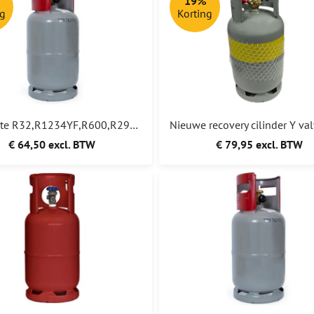
19%
ng
Korting
Gebruikte R32,R1234YF,R600,R290 recovery cilinder met 1 kraan voor A2L A2 met EU keurmerk
€ 64,50 excl. BTW
€ 79,95 excl. BTW