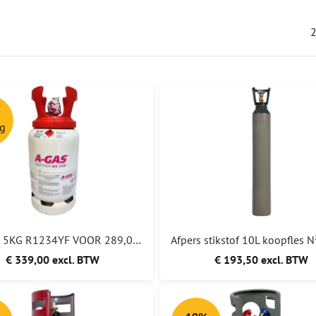
ng
1234YF 5KG R1234YF VOOR 289,00 EURO EX STATIEGELD
€ 339,00 excl. BTW
€ 193,50 excl. BTW