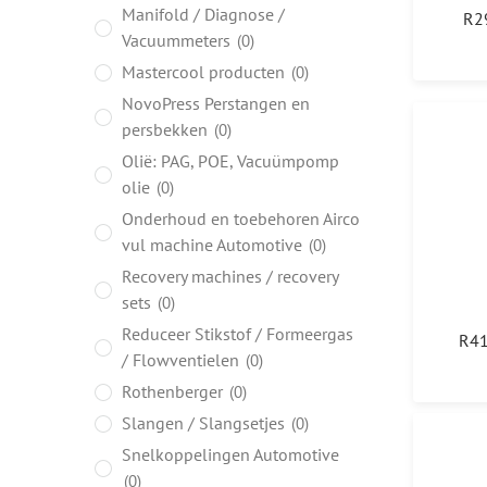
Manifold / Diagnose /
R2
Vacuummeters
0
Mastercool producten
0
NovoPress Perstangen en
persbekken
0
Olië: PAG, POE, Vacuümpomp
olie
0
Onderhoud en toebehoren Airco
vul machine Automotive
0
Recovery machines / recovery
sets
0
Reduceer Stikstof / Formeergas
R41
/ Flowventielen
0
Rothenberger
0
Slangen / Slangsetjes
0
Snelkoppelingen Automotive
0