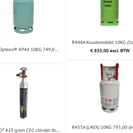
R452A Opteon® XP44 10KG 749,00 R-452A
€ 835,00 excl. BTW
R744 CO² 420 gram C02 cilinder tbv warmtepomp AUDI FORD CUPRA VOLKSWAGEN