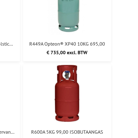
R448A Koudemiddel 10KG (Solstice® N40) 795,00
R449A Opteon® XP40 10KG 695,00
€ 735,00 excl. BTW
R455A (L40X) 10KG 795,00 (vervanger voor de R404A)
R600A 5KG 99,00 ISOBUTAANGAS