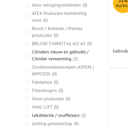
21%
Airco reinigingsmiddelen
0
Korti
ATEX Producten brandveilig
zone
0
Bosch / Robinair / Promax
producten
0
BRL100 STARKIT A2 A2L A3
0
Cilinders nieuw en gebruikt /
Cilinder verwarming
2
Condenswaterpompen, ASPEN /
WIPCOOL
0
Fieldpiece
0
Filterdrogers
0
Gloor producten
0
HVAC-LIFT
0
Lekdetectie / snuffelaars
2
Leiding gereedschap
0