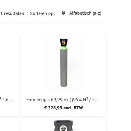
Alfabetisch (a-z)
21
resultaten
Sorteren op:
Afpers stikstof 10L koopfles N² 4.6 2000L 200BAR 193,50
Formeergas 69,99 ex ( (95% N² / 5% H² UN1956) (Stikstof + Waterstof)
€ 228,99 excl. BTW