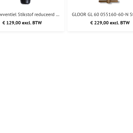
GCE flowventiel Stikstof reduceerd debiet meter 0-30L /min
€ 129,00 excl. BTW
€ 229,00 excl. BTW