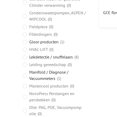
Cilinder verwarming
0
Condenswaterpompen, ASPEN /
WIPCOOL
0
Fieldpiece
0
Filterdrogers
0
Gloor producten
1
HVAC-LIFT
0
Lekdetectie / snuffelaars
8
Leiding gereedschap
0
Manifold / Diagnose /
Vacuummeters
1
Mastercool producten
0
NovoPress Perstangen en
persbekken
0
Olië: PAG, POE, Vacuümpomp
olie
0