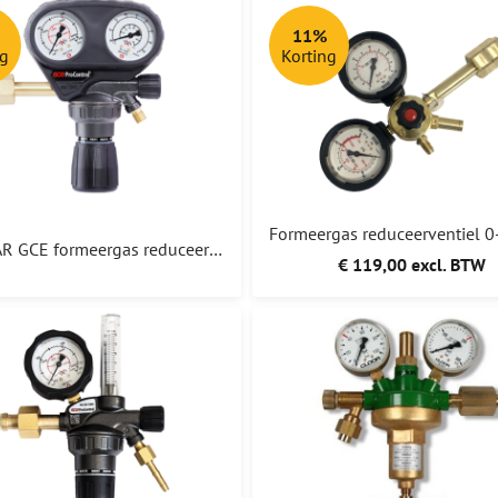
11%
ng
Korting
0-20 BAR GCE formeergas reduceerventiel Automotive + verloop 1/4"
€ 119,00 excl. BTW