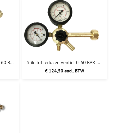
Formeergas reduceerventiel 0-60 BAR HVAC 119,00
Stikstof reduceerventiel 0-60 BAR HVAC (N2) II 124,50
€ 124,50 excl. BTW