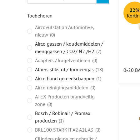
22%
Toebehoren
Korti
Aircovulstation Automotive,
nieuw
0
Airco gassen / koudemiddelen /
menggassen / CO2/ N2 /H2
2
Adapters / kogelventielen
0
Afpers stikstof / formeergas
18
Airco hand gereedschappen
1
Airco reinigingsmiddelen
0
ATEX Producten brandveilig
zone
0
Bosch / Robinair / Promax
producten
1
BRL100 STARKIT A2 A2L A3
0
Cilinders nieuw en gebruikt /