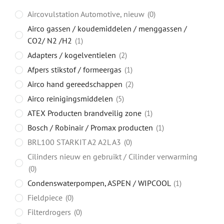
Aircovulstation Automotive, nieuw
0
Airco gassen / koudemiddelen / menggassen /
CO2/ N2 /H2
1
Adapters / kogelventielen
2
Afpers stikstof / formeergas
1
Airco hand gereedschappen
2
Airco reinigingsmiddelen
5
ATEX Producten brandveilig zone
1
Bosch / Robinair / Promax producten
1
BRL100 STARKIT A2 A2L A3
0
Cilinders nieuw en gebruikt / Cilinder verwarming
0
Condenswaterpompen, ASPEN / WIPCOOL
1
Fieldpiece
0
Filterdrogers
0