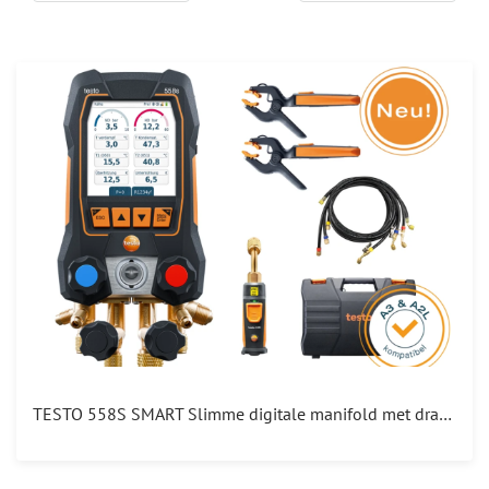
TESTO 558S SMART Slimme digitale manifold met draadloze vacuüm- en tang-temperatuurvoelers A2L A3 0564 5583