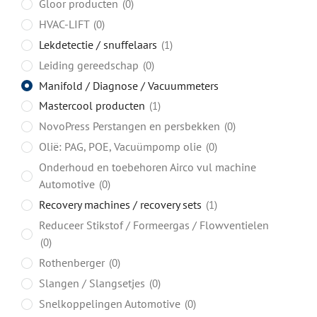
Gloor producten
0
HVAC-LIFT
0
Lekdetectie / snuffelaars
1
Leiding gereedschap
0
Manifold / Diagnose / Vacuummeters
Mastercool producten
1
NovoPress Perstangen en persbekken
0
Olië: PAG, POE, Vacuümpomp olie
0
Onderhoud en toebehoren Airco vul machine
Automotive
0
Recovery machines / recovery sets
1
Reduceer Stikstof / Formeergas / Flowventielen
0
Rothenberger
0
Slangen / Slangsetjes
0
Snelkoppelingen Automotive
0